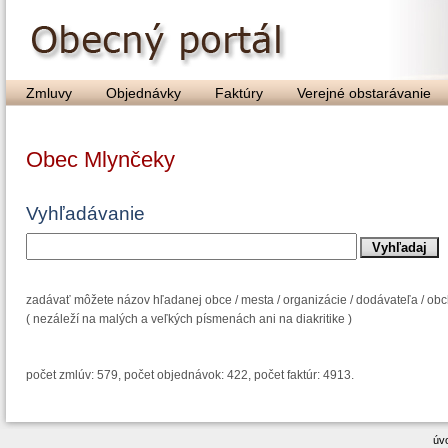
Zmluvy
Objednávky
Faktúry
Verejné obstarávanie
Obec Mlynčeky
Vyhľadávanie
zadávať môžete názov hľadanej obce / mesta / organizácie / dodávateľa / o
( nezáleží na malých a veľkých písmenách ani na diakritike )
počet zmlúv: 579, počet objednávok: 422, počet faktúr: 4913.
úv