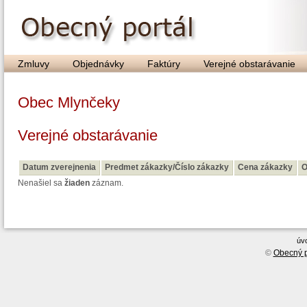
Zmluvy
Objednávky
Faktúry
Verejné obstarávanie
Obec Mlynčeky
Verejné obstarávanie
Datum zverejnenia
Predmet zákazky/Číslo zákazky
Cena zákazky
O
Nenašiel sa
žiaden
záznam.
úv
©
Obecný p