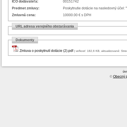
IČO dodávateľa:
00151742
Predmet zmluvy:
Poskytnutie dotácie na nasledovný účel: 
Zmluvná cena:
10000.00 € s DPH
URL adresa verejného obstarávania
Dokumenty
Zmluva o poskytnutí dotácie (2).pdf
( veľkosť: 182,6 KB, aktual
úv
©
Obecný p