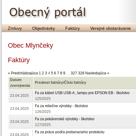
Zmluvy
Objednávky
Faktúry
Verejné obstarávanie
Obec Mlynčeky
Faktúry
« Predchádzajúca
1
2
3
4
5
6
7
8
9
…
327
328
Nasledujúca »
Datum
Predmet faktúry/Číslo faktúry
zverejnenia
Fa za kábel USB USB-A , lampu pre EPSON EB - školstvo
23.04.2025
125/2025
Fa za mliečne výrobky - školstvo
23.04.2025
126/2025
Fa za pekárenské výrobky - školstvo
23.04.2025
127/2025
Fa za práce podľa preberacieho protokolu
23.04.2025