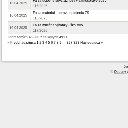
Fa za účtovné súvzťažnosti v samospráve 2025
16.04.2025
115/2025
Fa za materiál - oprava oplotenia ZŠ
16.04.2025
116/2025
Fa za mliečne výrobky - školstvo
16.04.2025
117/2025
Zobrazených
46 - 60
z celkových
4913
.
« Predchádzajúca
1
2
3
4
5
6
7
8
9
…
327
328
Nasledujúca »
úv
©
Obecný p