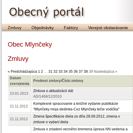
Zmluvy
Objednávky
Faktúry
Verejné obstarávanie
Obec Mlynčeky
Zmluvy
« Predchádzajúca
1
2
…
31
32
33
34
35
36
37
38
39
Nasledujúca »
Datum
Predmet zmluvy/Číslo zmluvy
zverejnenia
Zmluva o aktualizácii dát
23.01.2013
AD/1468/12/2010
Komplexné spracovanie a knižné vydanie publikácie
21.11.2012
"Mlynčeky moja dedinka-Cez Mlynčeky tečie vodička"
Zmena špecifikácie diela zo dňa 28.09.2012, zmena v
21.11.2012
zmluve o vydaní diela
Zmluva o zriadení vecného bremena úprava NN vedenia a