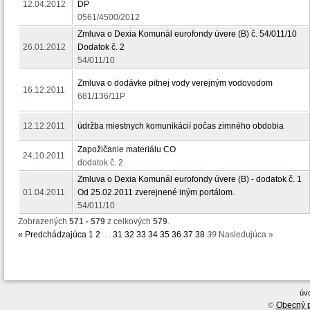
12.04.2012
DP
0561/4500/2012
Zmluva o Dexia Komunál eurofondy úvere (B) č. 54/011/10
26.01.2012
Dodatok č. 2
54/011/10
Zmluva o dodávke pitnej vody verejným vodovodom
16.12.2011
681/136/11P
12.12.2011
údržba miestnych komunikácií počas zimného obdobia
Zapožičanie materiálu CO
24.10.2011
dodatok č. 2
Zmluva o Dexia Komunál eurofondy úvere (B) - dodatok č. 1
01.04.2011
Od 25.02.2011 zverejnené iným portálom.
54/011/10
Zobrazených
571 - 579
z celkových
579
.
« Predchádzajúca
1
2
…
31
32
33
34
35
36
37
38
39
Nasledujúca »
úv
©
Obecný p