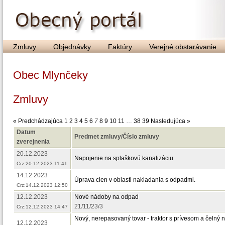
Zmluvy
Objednávky
Faktúry
Verejné obstarávanie
Obec Mlynčeky
Zmluvy
« Predchádzajúca
1
2
3
4
5
6
7
8
9
10
11
…
38
39
Nasledujúca »
Datum
Predmet zmluvy/Číslo zmluvy
zverejnenia
20.12.2023
Napojenie na splaškovú kanalizáciu
Crz:20.12.2023 11:41
14.12.2023
Úprava cien v oblasti nakladania s odpadmi.
Crz:14.12.2023 12:50
12.12.2023
Nové nádoby na odpad
21/11/23/3
Crz:12.12.2023 14:47
Nový, nerepasovaný tovar - traktor s prívesom a čelný 
12.12.2023