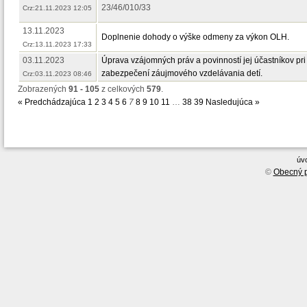
23/46/010/33
Crz:21.11.2023 12:05
13.11.2023
Doplnenie dohody o výške odmeny za výkon OLH.
Crz:13.11.2023 17:33
03.11.2023
Úprava vzájomných práv a povinností jej účastníkov pri
zabezpečení záujmového vzdelávania detí.
Crz:03.11.2023 08:46
Zobrazených
91 - 105
z celkových
579
.
« Predchádzajúca
1
2
3
4
5
6
7
8
9
10
11
…
38
39
Nasledujúca »
úv
©
Obecný p