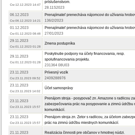
príslušenstvom.
Crz:12.12.2023 14:47
28.11S2023
06.12.2023
Prenajímateľ prenecháva nájomcovi do užívania hrobo
136/2/2023
Crz:06.12.2023 14:21
01.12.2023
Prenajímateľ prenecháva nájomcovi do užívania hrobo
27/01/2023
Crz:01.12.2023 08:46
29.11.2023
Zmena postupníka
Crz:01.12.2023 01:28
Poskytnutie podpory na účely financovania, resp.
29.11.2023
spolufinancovania projektu.
Crz:01.12.2023 01:28
231364 08U03
23.11.2023
Prívesný vozík
2409288976
Crz:23.11.2023 09:52
23.11.2023
Účet samosprávy
Crz:23.11.2023 14:02
Prenájom stroja - posypovač zn. Amazone s radlicou z
23.11.2023
zabezpečovania prác na posypovanie a zimnú údržbu 
Crz:23.11.2023 15:57
komunikácií.
23.11.2023
Prenájom stroja zn. Zetor s radlicou, za účelom zabez
prác na zimnú údržbu miestnych komunikácií.
Crz:23.11.2023 15:57
21.11.2023
Realizácia činnosti pre občanov v hmotnej núdzi.